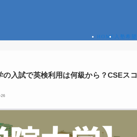
HOME
入塾希望
大学の入試で英検利用は何級から？CSEス
-26