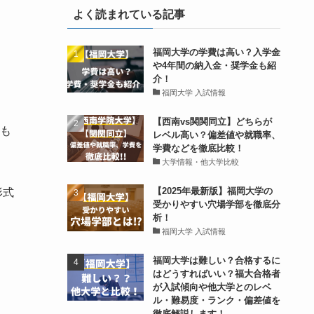
よく読まれている記事
福岡大学の学費は高い？入学金
や4年間の納入金・奨学金も紹
介！
福岡大学 入試情報
【西南vs関関同立】どちらが
も
レベル高い？偏差値や就職率、
学費などを徹底比較！
大学情報・他大学比較
【2025年最新版】福岡大学の
形式
受かりやすい穴場学部を徹底分
析！
福岡大学 入試情報
福岡大学は難しい？合格するに
はどうすればいい？福大合格者
が入試傾向や他大学とのレベ
ル・難易度・ランク・偏差値を
徹底解説します！