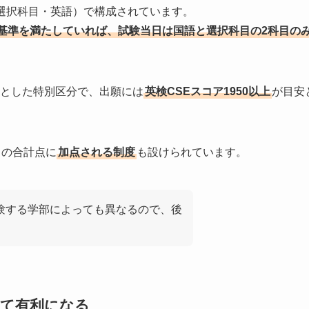
選択科目・英語）で構成されています。
基準を満たしていれば、試験当日は国語と選択科目の2科目の
とした特別区分で、出願には
英検CSEスコア1950以上
が目安
目の合計点に
加点される制度
も設けられています。
験する学部によっても異なるので、後
いて有利になる