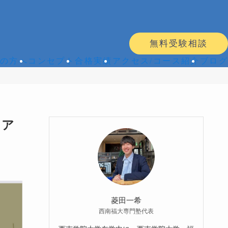
無料受験相談
の方へ
コンセプト
合格実績
アクセス/コース紹介
ブログ
コア
菱田一希
西南福大専門塾代表